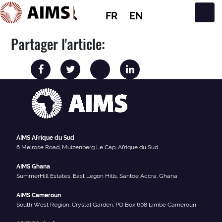
FR
EN
Navigation principale
Partager l'article:
AIMS Afrique du Sud
6 Melrose Road, Muizenberg Le Cap, Afrique du Sud
AIMS Ghana
SummerHill Estates, East Legon Hills, Santoe Accra, Ghana
AIMS Cameroun
South West Region, Crystal Garden, PO Box 608 Limbe Cameroun