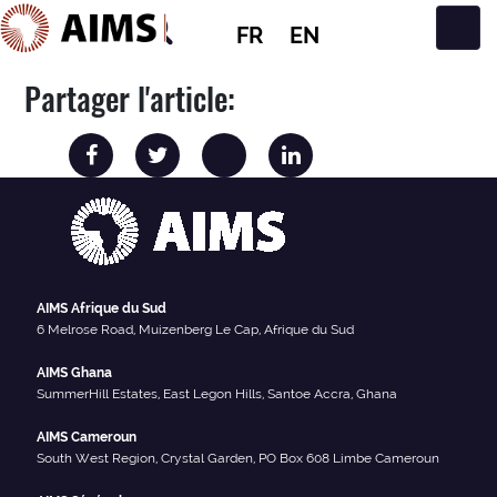
FR
EN
Navigation principale
Partager l'article:
AIMS Afrique du Sud
6 Melrose Road, Muizenberg Le Cap, Afrique du Sud
AIMS Ghana
SummerHill Estates, East Legon Hills, Santoe Accra, Ghana
AIMS Cameroun
South West Region, Crystal Garden, PO Box 608 Limbe Cameroun