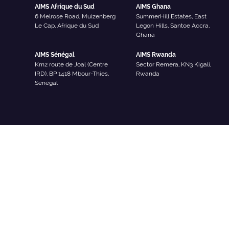
AIMS Afrique du Sud
AIMS Ghana
6 Melrose Road, Muizenberg
SummerHill Estates, East
Le Cap, Afrique du Sud
Legon Hills, Santoe Accra,
Ghana
AIMS Sénégal
AIMS Rwanda
Km2 route de Joal (Centre
Sector Remera, KN3 Kigali,
IRD), BP 1418 Mbour-Thies,
Rwanda
Sénégal