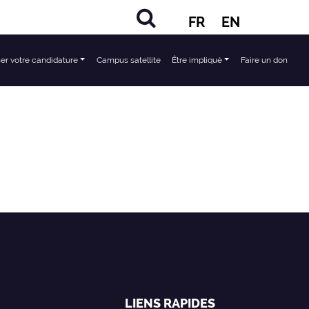
FR
EN
er votre candidature
Campus satellite
Être impliqué
Faire un don
LIENS RAPIDES