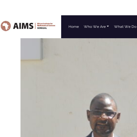
Home
Who We Are
What We Do
Main Navigation