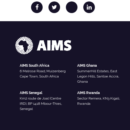
AIMS South Africa
AIMS Ghana
6 Melrose Road, Muizenberg
SummerHill Estates, East
Cape Town, South Africa
Legon Hills, Santoe Accra,
Ghana
AIMS Senegal
AIMS Rwanda
Km2 route de Joal (Centre
Sector Remera, KN3 Kigali,
IRD), BP 1418 Mbour-Thies,
Rwanda
Senegal