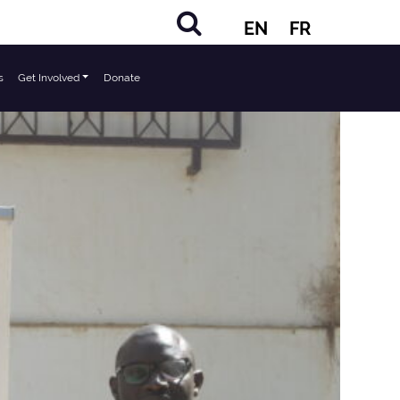
EN
FR
s
Get Involved
Donate